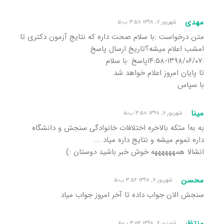
مهدی
شهریور ۷, ۱۳۹۸ ۳:۵۸ ب٫ظ
متن درخواست :با سلام صحت داره که نتایج آزمون دکتری تا
امشب اعلام میشه؟تاریخ ارسال پاسخ
:١٣٩٨/٠۶/٠٧-١۴:۵٨پاسخ :با سلام
تا پایان امروز اعلام خواهد شد
با سپاس
مینا
شهریور ۷, ۱۳۹۸ ۳:۵۸ ب٫ظ
به به! مثکه بالاخره اختلافات خانوادگی سنجش و دانشگاه
داره تموم میشه و نتایج داره میاد ….
انشالا همههههههه خوش خبر باشید دوستان :)
محسن
شهریور ۷, ۱۳۹۸ ۳:۵۶ ب٫ظ
سنجش الان جواب داده تا آخر امروز جواب میاد
منتظر
شهریور ۷, ۱۳۹۸ ۳:۵۴ ب٫ظ