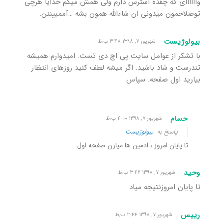
واااااای که چقده استرس دارم ولی همش میگم خدایا هرچی
توصلاحمون میدونی ان شاءالله همون بشه …آممییننن.
بیولوژیست
شهریور ۷, ۱۳۹۸ ۳:۴۸ ب٫ظ
با تشکر از عوامل سایت پی اچ دی تست. امیدوارم همیشه
تندرست و شاد باشید. اگر میشه لطف کنید روزهای انتظار
بیارید اول صفحه. سپاس
حسام
شهریور ۷, ۱۳۹۸ ۴:۰۰ ب٫ظ
پاسخ به
بیولوژیست
تا پایان امروز ، ادمین ها میارن صفحه اول
وحید
شهریور ۷, ۱۳۹۸ ۳:۴۶ ب٫ظ
تا پایان امروزنتیجه میاد
رییس
شهریور ۷, ۱۳۹۸ ۳:۴۴ ب٫ظ