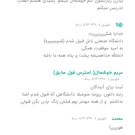
بیارن زیارتشون کنم خوشحال میشم. رشیدی هستم انقلاب
تدریس میکنم.
@S
شهریور ۷, ۱۳۹۸ ۵:۲۴ ب٫ظ
خدایا شکرررررررررت
دانشگاه صنعتی بابل قبول شدم (شییییییره)
به امید موفقیت همگی
انشالله خداهمیشه پشت و پناه همه ما باشه
مریم خوشحال( استرس فول سابق)
شهریور ۷, ۱۳۹۸ ۵:۲۳ ب٫ظ
ثبت برای آیندگان
رتبه داغون..رزومه متوسط..دانشگاهی که قبول شدم اشنا
نداشتم.. و از همه مهمتر بهم قبلش زنگ نزدن بگن قبولی
محمد
شهریور ۷, ۱۳۹۸ ۵:۲۲ ب٫ظ
هورررررا