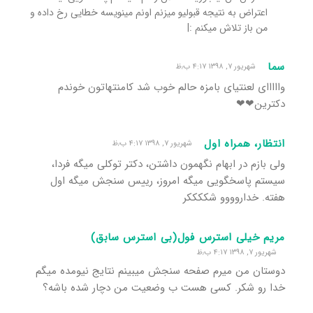
اعتراض به نتیجه قبولیو میزنم اونم مینویسه خطایی رخ داده و
من باز تلاش میکنم :|
سما
شهریور ۷, ۱۳۹۸ ۴:۱۷ ب٫ظ
وااااای لعنتیای بامزه حالم خوب شد کامنتهاتون خوندم
دکترین❤❤
انتظار، همراه اول
شهریور ۷, ۱۳۹۸ ۴:۱۷ ب٫ظ
ولی بازم در ابهام نگهمون داشتن، دکتر توکلی میگه فردا،
سیستم پاسخگویی میگه امروز، رییس سنجش میگه اول
هفته. خداروووو شککککر
مریم خیلی استرس فول(بی استرس سابق)
شهریور ۷, ۱۳۹۸ ۴:۱۷ ب٫ظ
دوستان من میرم صفحه سنجش میبینم نتایج نیومده میگم
خدا رو شکر. کسی هست ب وضعیت من دچار شده باشه؟