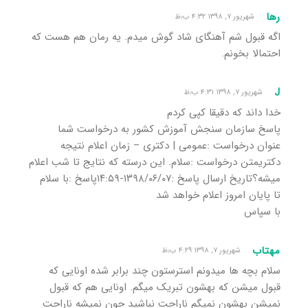
رها
شهریور ۷, ۱۳۹۸ ۴:۳۲ ب٫ظ
اگه قبول شم آهنگای شاد گوش میدم. یه رمان هم هست که
احتمالا بخونم.
J
شهریور ۷, ۱۳۹۸ ۴:۳۱ ب٫ظ
خدا داند که دقیقا کپی کردم
پاسخ سازمان سنجش آموزش کشور به درخواست شما
عنوان درخواست :عمومی | دکتری – زمان اعلام نتیجه
دکتریمتن درخواست :سلام. این درسته که نتایج تا شب اعلام
میشه؟تاریخ ارسال پاسخ :١٣٩٨/٠۶/٠٧-١۴:۵٩پاسخ :با سلام
تا پایان امروز اعلام خواهد شد
با سپاس
مهتاب
شهریور ۷, ۱۳۹۸ ۴:۲۹ ب٫ظ
سلام بچه ها میدونم استرستون چند برابر شده اونایی که
قبول میشن که بهشون تبریک میگم. اونایی هم که قبول
نمیشن بهشون نمیگم ناراحت نباشید چون نمیشه ناراحت