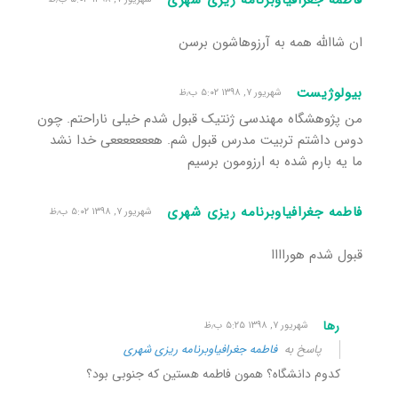
ان شاالله همه به آرزوهاشون برسن
بیولوژیست
شهریور ۷, ۱۳۹۸ ۵:۰۲ ب٫ظ
من پژوهشگاه مهندسی ژنتیک قبول شدم خیلی ناراحتم. چون
دوس داشتم تربیت مدرس قبول شم. هعععععععی خدا نشد
ما یه بارم شده به ارزومون برسیم
فاطمه جغرافیاوبرنامه ریزی شهری
شهریور ۷, ۱۳۹۸ ۵:۰۲ ب٫ظ
قبول شدم هوراااا
رها
شهریور ۷, ۱۳۹۸ ۵:۲۵ ب٫ظ
پاسخ به
فاطمه جغرافیاوبرنامه ریزی شهری
کدوم دانشگاه؟ همون فاطمه هستین که جنوبی بود؟