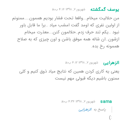
یوسف گمگشته
شهریور ۷, ۱۳۹۸ ۴:۱۶ ب٫ظ
من حلالیت میخام….واقعا تحت فشار بودیم هممون…..ممنونم
از اولین نفری که اومد گفت امشب میاد ..برا ما قابل باور
نبود ..یکم تند حرف زدم…حلالمون کنن….معذرت میخام
ازشون…ان شاله همه موفق باشن و اون چیزی که به صلاح
هممونه رخ بده.
الزهرایی
شهریور ۷, ۱۳۹۸ ۴:۱۲ ب٫ظ
یعنی یه کاری کردن همین که نتایج میاد ذوق کنیم و کلی
ممنون باشیم دیگه قبولی مهم نیست
sama
شهریور ۷, ۱۳۹۸ ۴:۳۶ ب٫ظ
پاسخ به
الزهرایی
:)