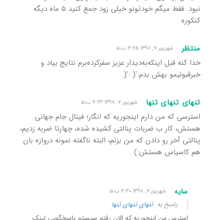
نبود. فقط میگم خودتونو خیلی زود جمع کنید ۵ ماه دیگه
کنکوره
منتظر
شهریور ۷, ۱۳۹۸ ۴:۲۵ ب٫ظ
خدا کنه قبل اینکه‌به‌دیدار عزیز سفرکرده‌برم نتایج بیاد و
خبرقبولیمو بهش بدم:'( :'(
تنهای تنهای تنها
شهریور ۷, ۱۳۹۸ ۴:۲۳ ب٫ظ
استرسی که من دارم اینجوریه که انگار؛ فینال جام جهانی
هستش، کار ب ضربات پنالتی کشیده شده، چهارتا ضربه زدیم،
پنالتی آخر رو دادن که من بزنم، البته ناگفته نمونه دروازه بان
هم کاسیاس هستش:) .
سایه
شهریور ۷, ۱۳۹۸ ۴:۳۰ ب٫ظ
پاسخ به
تنهای تنهای تنها
استرس من اینجوریه که الان رفتم سیستم پاسخگویی لینک