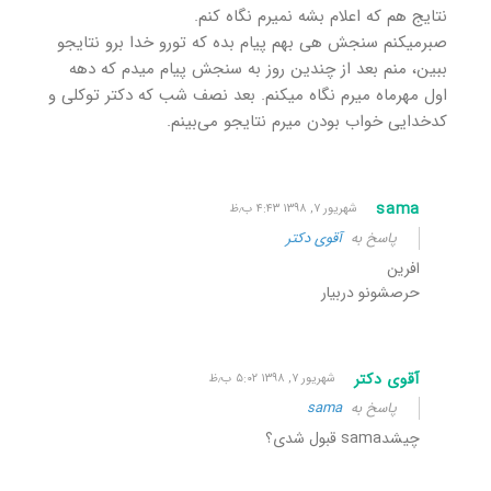
نتایج هم که اعلام بشه نمیرم نگاه کنم.
صبرمیکنم سنجش هی بهم پیام بده که تورو خدا برو نتایجو
ببین، منم بعد از چندین روز به سنجش پیام ‌میدم که دهه
اول مهرماه میرم ‌نگاه میکنم. بعد نصف شب که دکتر توکلی و
کدخدایی خواب بودن میرم نتایجو می‌بینم.
sama
شهریور ۷, ۱۳۹۸ ۴:۴۳ ب٫ظ
پاسخ به
آقوی دکتر
افرین
حرصشونو دربیار
آقوی دکتر
شهریور ۷, ۱۳۹۸ ۵:۰۲ ب٫ظ
پاسخ به
sama
چیشدsama قبول شدی؟