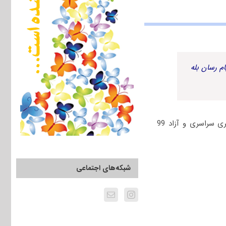
م رسان بله
برای دانلود رایگان دفترچه سوالات مهندسی نساجی ـ شیمی نساجی و علوم الیاف کنکور دکتری سراسری و آزاد 99
شبکه‌های اجتماعی