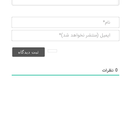
نام*
ایمیل
(منتشر
نخواهد
شد)*
0
نظرات