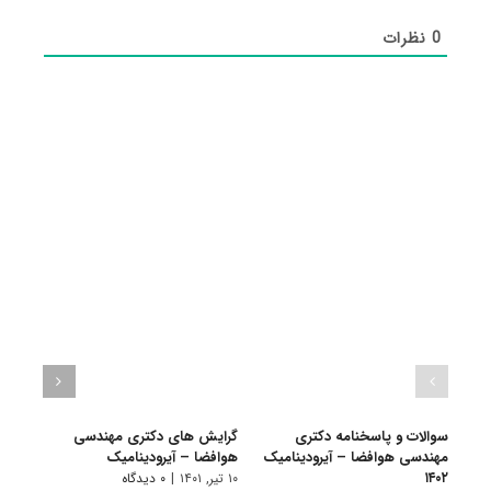
0
نظرات
سوالات و پاسخنامه دکتری
گرایش های دکتری ﻣﻬﻨﺪسی
دانلو
مهندسی هوافضا – آیرودینامیک
هوافضا – آیرودینامیک
دکتر
۱۴۰۲
آیرودی
۱۰ تیر, ۱۴۰۱
|
۰ دیدگاه