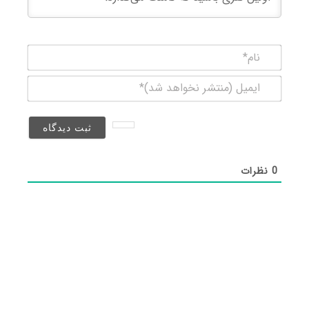
نام*
ایمیل
(منتشر
نخواهد
شد)*
0
نظرات