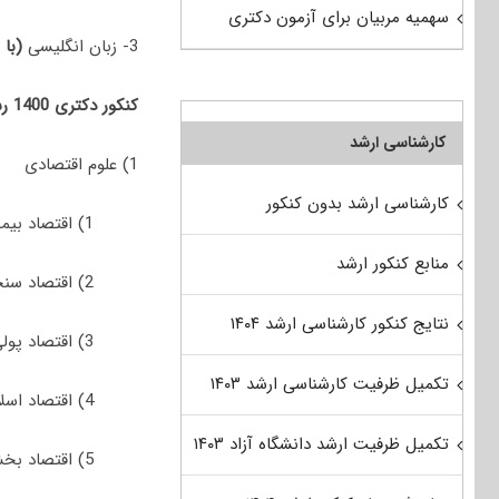
سهمیه مربیان برای آزمون دکتری
3- زبان انگلیسی
(با 
کنکور دکتری 1400 رشته علوم اقتصادی (سراسری و دانشگاه آزاد) جهت پذیرش در رشته/گرایش‌های زیر برگزار شد:
کارشناسی ارشد
1) علوم اقتصادی
کارشناسی ارشد بدون کنکور
1) اﻗﺘﺼﺎد ﺑﻴﻤﻪ
منابع کنکور ارشد
2) اﻗﺘﺼﺎد سنجی
نتایج کنکور کارشناسی ارشد ۱۴۰۴
3) اﻗﺘﺼﺎد پولی
تکمیل ظرفیت کارشناسی ارشد ۱۴۰۳
4) اﻗﺘﺼﺎد اسلامی
تکمیل ظرفیت ارشد دانشگاه آزاد ۱۴۰۳
5) اﻗﺘﺼﺎد ﺑﺨﺶ ﻋﻤﻮمی