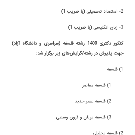
2- استعداد تحصیلی
(با ضریب 1)
3- زبان انگلیسی
(با ضریب 1)
کنکور دکتری 1400 رشته فلسفه (سراسری و دانشگاه آزاد)
جهت پذیرش در رشته/گرایش‌های زیر برگزار شد:
1) فلسفه
1) ﻓﻠﺴﻔﻪ ﻣﻌﺎﺻﺮ
2) فلسفه ﻋﺼﺮ ﺟﺪﻳﺪ
3) ﻓﻠﺴﻔﻪ ﻳﻮﻧﺎن و ﻗﺮون وسطی
2) ﻓﻠﺴﻔﻪ تحلیلی