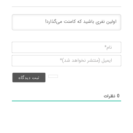
نام*
ایمیل
(منتشر
نخواهد
شد)*
0
نظرات