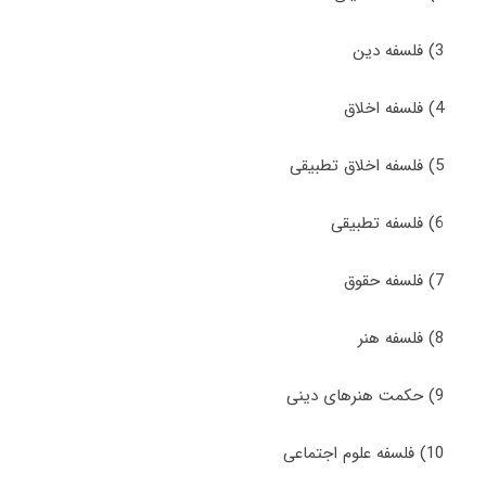
3) ﻓﻠﺴﻔﻪ دﻳﻦ
4) ﻓﻠﺴﻔﻪ اﺧﻼق
5) ﻓﻠﺴﻔﻪ اﺧﻼق تطبیقی
6) ﻓﻠﺴﻔﻪ تطبیقی
7) ﻓﻠﺴﻔﻪ ﺣﻘﻮق
8) ﻓﻠﺴﻔﻪ ﻫﻨﺮ
9) ﺣﻜﻤﺖ ﻫﻨﺮﻫﺎی دینی
10) ﻓﻠﺴﻔﻪ ﻋﻠﻮم اﺟﺘﻤﺎعی