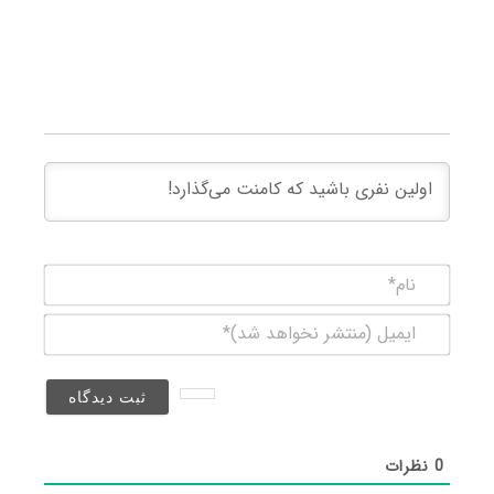
نام*
ایمیل
(منتشر
نخواهد
شد)*
0
نظرات