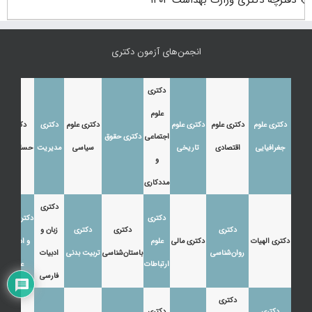
انجمن‌های آزمون دکتری
دکتری
علوم
دکتری علوم
دکتری علوم
دکتری علوم
دکتری علوم
دکتری
دکتری
اجتماعی
دکتری حقوق
جغرافیایی
اقتصادی
تاریخی
سیاسی
مدیریت
حسابداری
و
مددکاری
دکتری
دکتری
دکتری زبان
دکتری
دکتری
دکتری
زبان و
دکتری الهیات
دکتری مالی
علوم
و ادبیات
روان‌شناسی
باستان‌شناسی
تربیت بدنی
ادبیات
ارتباطات
عرب
فارسی
دکتری
دکتری
دکتری