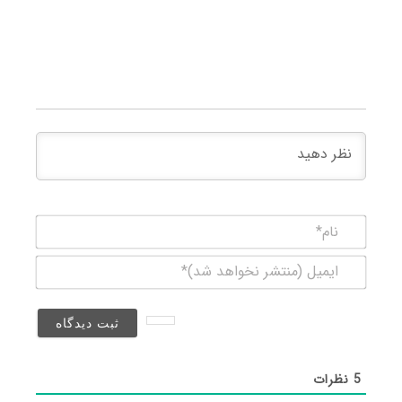
نام*
ایمیل
(منتشر
نخواهد
شد)*
5
نظرات