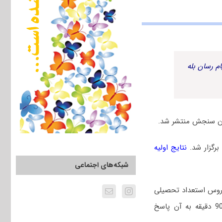
م رسان بله
نتایج اولیه
شبکه‌های اجتماعی
عمومی در کنکور دکتری 1401 شامل سوالات دروس استعداد تحصیلی
(30 سوال) و زبان انگلیسی عمومی (30 سوال) بود که همه داوطلبان می‌بایست در مدت 90 دقیقه به آن پاسخ