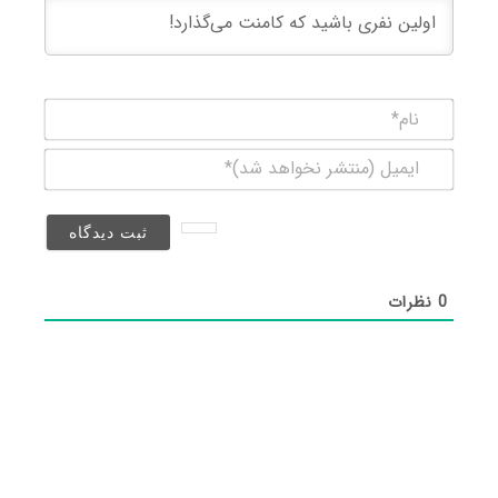
نام*
ایمیل
(منتشر
نخواهد
شد)*
0
نظرات