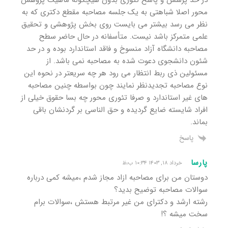
در حد پرسش و پاسخ تئوری بدون هیچگونه ماهیت پژوهش
محور اصلا شباهتی به یک جلسه مصاحبه مقطع دکتری که به
نظر می رسد بیشتر می بایست روی بخش پژوهشی و تحقیق
علمی متمرکز باشد نیست. متأسفانه در حال حاضر سطح
مصاحبه دانشگاه آزاد منسوخ و فاقد استاندارد بوده و در حد
شئون دانشجوی دعوت شده‌ به مصاحبه نمی باشد. از
مسئولین ذی ربط انتظار می رود هر چه سریعتر در نحوه این
نوع مصاحبه تجدیدنظر نمایند چون بواسطه چنین مصاحبه
های غیر استاندارد و صرفا تئوری محور چه بسا حقوق خیلی از
افراد شایسته ضایع گردیده و حق الناسی بر گردنشان باقی
بماند.
پاسخ
پارسا
خرداد ۱۸, ۱۴۰۳ ۱۰:۳۴ ب٫ظ
دوستان من برای مصاحبه ازاد مجاز شدم ،میشه کمی درباره
سوالات مصاحبه توضیح بدید؟
رشته ارشد و دکترای من غیر مرتبط هستش ،سوالات برام
سخت میشه ؟!