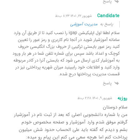
پاسخ
Candidate
شهریور ۲۲, ۱۴۰۱ ۸:۲۳ ب٫ظ
پاسخ به
مدیریت آموزشی
سلام لطفا اول اپلیکیشن igap را نصب کنید تا از طریق آن وارد
سامانه آموزشیار شوید در آنجا نام کاربری و رمز عبور را تعیین
کنید رمز عبور بایستی ترکیبی از حروف بزرگ انگلیسی حروف
کوچک و اعداد باشد سپس برای شماره تلفن شما در هر بار ورود
به آموزشیار کدی ارسال می شود که بایستی آنرا در کادر مربوطه
وارد کنید و اطلاعات خود راببینید میزان شهریه پرداختی نیز در
قسمت مدیریت پرداختها درج شده.
پاسخ
روزبه
شهریور ۹, ۱۴۰۱ ۲:۲۸ ب٫ظ
سلام دوستان
من با شماره دانشجویی اصلی که بعد از ثبت نام در آموزشیار
گرفتم موفق شدم وارد آموزشیار و صفحه مخصوص خودم
بشم و دیدم که گفته باید علی الحساب حدود شش میلیون
پرداخت کنم اما هرچه سعی می کنم این پیام رو میده: