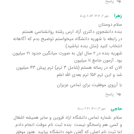
پاسخ
زهرا
مهر ۲, ۱۴۰۲ ۸:۵۴ ق٫ظ
سلام دوستان
بنده دانشجوی دکتری آزاد ارس رشته روانشناسی هستم
در رابطه با شهریه دانشگاه میخواستم توضیح بدم که آگاهانه
انتخاب کنید (مثل بنده نباشید).
شهریه بنده در ۲ سال اول به صورت میانگین حدود ۲۱ میلیون
بود. آزمون جامع ۱۱ میلیون
الان که در رساله هستم (شامل ۳ ترم) ترم پیش ۴۳ میلیون
شد و این ترم ۵۶! ترم بعدی الله اعلم
با آرزوی موفقیت برای تمامی عزیزان
پاسخ
حاجی
مهر ۳, ۱۴۰۱ ۲:۴۱ ب٫ظ
سلام .شماره تماس دانشگاه ازاد قزوین و سایر همیشه اشغال
و کسی هم پاسخگو نیست .بنده ثبت نام موقت انجام دادم
اما ثبت نام اصلی که گفتن خود دانشگاه بیایید .هنوز موفق