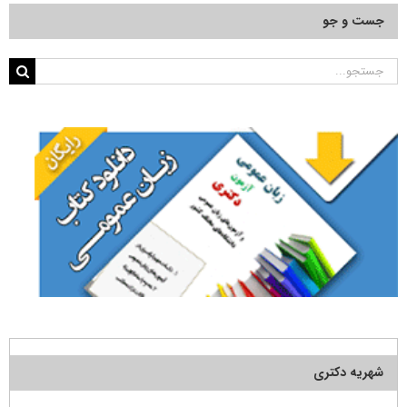
جست و جو
جستجو
برای:
شهریه دکتری