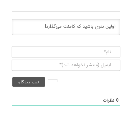
نام*
ایمیل
(منتشر
نخواهد
شد)*
0
نظرات