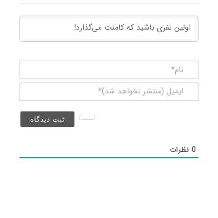
نام*
ایمیل
(منتشر
نخواهد
شد)*
0
نظرات