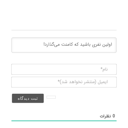
نام*
ایمیل
(منتشر
نخواهد
شد)*
0
نظرات