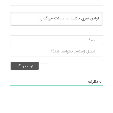
نام*
ایمیل
(منتشر
نخواهد
شد)*
0
نظرات