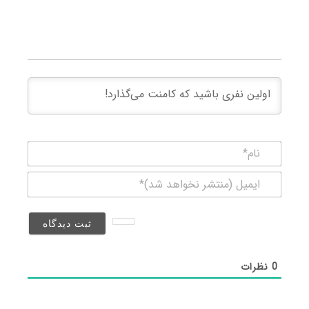
نام*
ایمیل
(منتشر
نخواهد
شد)*
0
نظرات