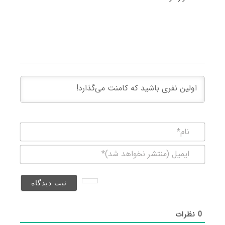
نام*
ایمیل
(منتشر
نخواهد
شد)*
0
نظرات