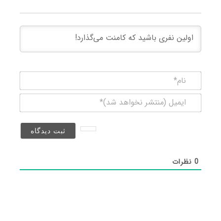
نام*
ایمیل
(منتشر
نخواهد
شد)*
0
نظرات