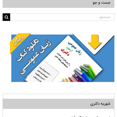
جست و جو
جستجو
برای:
شهریه دکتری