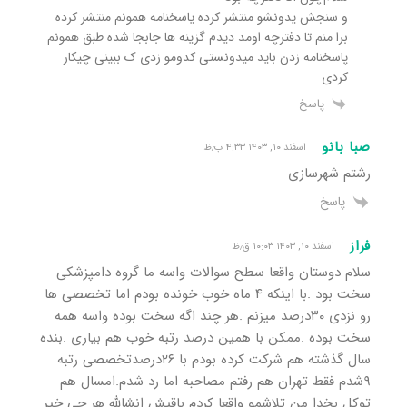
و سنجش یدونشو منتشر کرده یاسخنامه همونم منتشر کرده
برا منم تا دفترچه اومد دیدم گزینه ها جابجا شده‌ طبق همونم
پاسخنامه زدن باید میدونستی کدومو زدی ک ببینی چیکار
کردی
پاسخ
صبا بانو
اسفند ۱۰, ۱۴۰۳ ۴:۳۳ ب٫ظ
رشتم شهرسازی
پاسخ
فراز
اسفند ۱۰, ۱۴۰۳ ۱۰:۰۳ ق٫ظ
سلام دوستان واقعا سطح سوالات واسه ما گروه دامپزشکی
سخت بود .با اینکه ۴ ماه خوب خونده بودم اما تخصصی ها
رو نزدی ۳۰درصد میزنم .هر چند اگه سخت بوده واسه همه
سخت بوده .ممکن با همین درصد رتبه خوب هم بیاری .بنده
سال گذشته هم شرکت کرده بودم با ۲۶درصدتخصصی رتبه
۹شدم فقط تهران هم رفتم مصاحبه اما رد شدم.امسال هم
توکل بخدا من تلاشمو واقعا کردم باقیش انشالله هر چی خیر