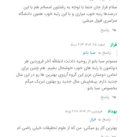
سلام فراز جان حنما با توجه به رشتتون امسالم هم با این
درصدها رنبه خوب میاری و با این رتبه خوب همون دانشگاه
سراسری قبول میشی
پاسخ
فراز
اسفند ۲۵, ۱۴۰۳ ۲:۲۳ ب٫ظ
پاسخ به
صبا بانو
ممنونم صبا بانو از روحیه دادنت انشالله آخر فروردین هر
دوتامون با رتبه های خوب خوشحال بشیم .هم چنین برای
تمامی دوستان عزیز این گروه آرزوی بهترین ها رو در این سال
جدید دارم .پیشاپیش سال جدید رو بهتون تبریک میگم
بخصوص صبا بانو .
پاسخ
بهداد
فروردین ۳۰, ۱۴۰۴ ۲:۴۸ ق٫ظ
پاسخ به
فراز
بهترین کار رو میکنی. من که از علوم تحقیقات خیلی راضی ام
پاسخ