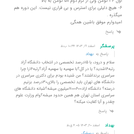
اول ۳۴ تومن ولی از ترم دوم ۵۰ تومن به بالا
۶- هیچ دلیلی برای استرس و بی قراری نیست. این دوره هم
میگذره .
امیدوارم موفق باشین همگی.
پاسخ
پرسشگر
اسفند ۱۹, ۱۴۰۳ ۱۰:۳۴ ب٫ظ
پاسخ به
بهداد
سلام و درود، با ۱۵درصد تخصصی در انتخاب دانشگاه آزاد
رتبه۱۶شدید؟ یا در کل؟با سهمیه یا سهمیه آزاد؟رتبه۱۶را چرا
سراسری برنداشتند؟ من شنیده بودم برای دکتری سراسری در
دانشگاه های تهران باید تخصصی را بالای۳۰درصد بزنیم
درسته؟ دانشگاه ازاد۶۰۰؛۷۰۰میلیون میشه؟شبانه دانشگاه های
سراسری استان تهران هم همین حدود میشه؟وام وزارت علوم
چقدر و آیا کفایت میکنه؟
پاسخ
بهداد
اسفند ۲۰, ۱۴۰۳ ۴:۰۵ ق٫ظ
پاسخ به
پرسشگر