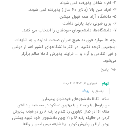
۳- افراد شاغل پذیرفته نمی شوند
۴- افراد سن بالا (بالای ۴۰ سال) پذیرفته نمی شوند.
۵- دانشگاه آزاد همه قبول میشن.
۶- برای قبولی باید پارتی داشت
۷- دانشگاه‌ها، دانشجویان خودشان را انتخاب می کنند‌.
بچه ها موارد فوق به هیچ عنوان صحت ندارند و به شایعات
اینچنینی توجه نکنید. در اکثر دانشگاههای کشور اعم از دولتی
و غیر انتفاعی و آزاد و …. فرایند پذیرش کاملا سالم برگزار
می‌شود.
پاسخ
الهام
فروردین ۱۲, ۱۴۰۴ ۴:۱۹ ب٫ظ
پاسخ به
بهداد
سلام. اتفاقا دانشجوهای خودشونو برمیدارن
من پارسال با رتبه ۶ و با بهترین عملکرد در مصاحبه و داشتن
مقاله isi در کمال ناباوری رد شدم یا رتبه ۸ رو در شبانه پذیرش
کردن در حالیکه رتبه ۱۶ و ۲۱ چون دانشجوی خود شهید بهشتی
بودن اونا رو پذیرش کردن. اینا شایعه نیس اصن و واقعا