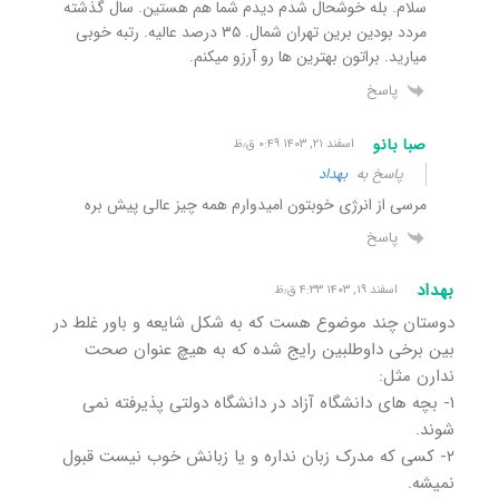
سلام. بله خوشحال شدم دیدم شما هم هستین. سال گذشته
مردد بودین برین تهران شمال. ۳۵ درصد عالیه. رتبه خوبی
میارید. براتون بهترین ها رو آرزو میکنم.
پاسخ
صبا بانو
اسفند ۲۱, ۱۴۰۳ ۰:۴۹ ق٫ظ
پاسخ به
بهداد
مرسی از انرژی خوبتون امیدوارم همه چیز عالی پیش بره
پاسخ
بهداد
اسفند ۱۹, ۱۴۰۳ ۴:۳۳ ق٫ظ
دوستان چند موضوع هست که به شکل شایعه و باور غلط در
بین برخی داوطلبین رایج شده که به هیچ عنوان صحت
ندارن مثل:
۱- بچه های دانشگاه آزاد در دانشگاه دولتی پذیرفته نمی
شوند.
۲- کسی که مدرک زبان نداره و یا زبانش خوب نیست قبول
نمیشه.