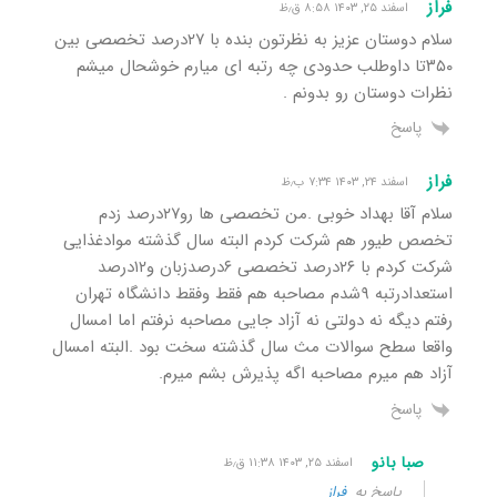
فراز
اسفند ۲۵, ۱۴۰۳ ۸:۵۸ ق٫ظ
سلام دوستان عزیز به نظرتون بنده با ۲۷درصد تخصصی بین
۳۵۰تا داوطلب حدودی چه رتبه ای میارم خوشحال میشم
نظرات دوستان رو بدونم .
پاسخ
فراز
اسفند ۲۴, ۱۴۰۳ ۷:۳۴ ب٫ظ
سلام آقا بهداد خوبی .من تخصصی ها رو۲۷درصد زدم
تخصص طیور هم شرکت کردم البته سال گذشته موادغذایی
شرکت کردم با ۲۶درصد تخصصی ۶درصدزبان و۱۲درصد
استعدادرتبه ۹شدم مصاحبه هم فقط وفقط دانشگاه تهران
رفتم دیگه نه دولتی نه آزاد جایی مصاحبه نرفتم اما امسال
واقعا سطح سوالات مث سال گذشته سخت بود .البته امسال
آزاد هم میرم مصاحبه اگه پذیرش بشم میرم.
پاسخ
صبا بانو
اسفند ۲۵, ۱۴۰۳ ۱۱:۳۸ ق٫ظ
پاسخ به
فراز