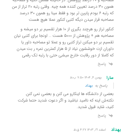
همون ۳۰ درصد تعیین کننده همه چیه. وقتی رتبه ۲۰ تراز از من
که رتبه ۶ بودم پایین تر بود و فقط مینا رو همون ۳۰ درصد
مصاحبه قرار میدن دیگه کتبی کنکور عملا هیچ هست
کنکور تراز رو هرچند بگیری از ۱۰ هزار تقسیم بر دو میشه و
مصاحبه هم + پژوهش از ۵۰۰۰ هست … اونجا برای کتبی نیان
تقسیم بر دو میکنن تراز کتبی رو و عملا تو مصاحبه داور یا
داوران ازت خوششون نیاد از ۵ هزار کمترین نمره ر بت میدن
که کاملا از دور رقابت خارج میشی حتی با رتبه تک رقمی
پاسخ
سارا
بهمن ۴, ۱۴۰۴ ۷:۵۰ ب٫ظ
پاسخ به
بهداد
بعضی از دانشگاه ها اینکارو می کنن و بعضی نمی کنن.
نکته‌ش اینه که ناامید نباشید و اگر دعوت شدید حتما شرکت
کنید، شاید قبول شدید.
پاسخ
بهداد
اسفند ۱۹, ۱۴۰۳ ۴:۲۷ ق٫ظ