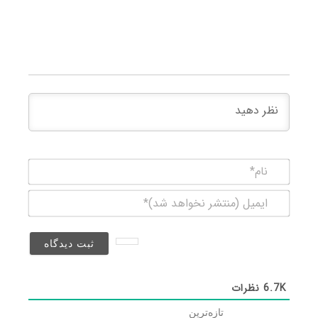
نام*
ایمیل
(منتشر
نخواهد
شد)*
6.7K
نظرات
تازه‌ترین