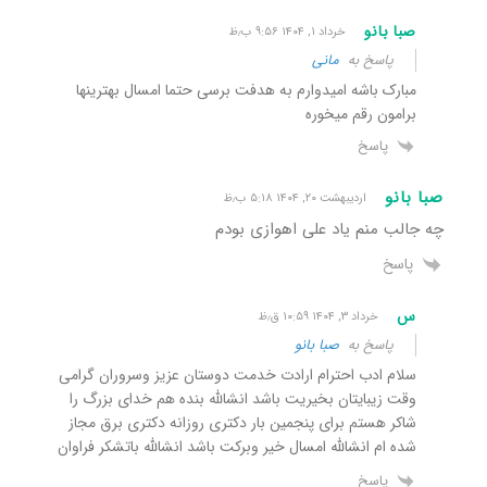
صبا بانو
خرداد ۱, ۱۴۰۴ ۹:۵۶ ب٫ظ
پاسخ به
مانی
مبارک باشه امیدوارم به هدفت برسی حتما امسال بهترینها
برامون رقم میخوره
پاسخ
صبا بانو
اردیبهشت ۲۰, ۱۴۰۴ ۵:۱۸ ب٫ظ
چه جالب منم یاد علی اهوازی بودم
پاسخ
س
خرداد ۳, ۱۴۰۴ ۱۰:۵۹ ق٫ظ
پاسخ به
صبا بانو
سلام ادب احترام ارادت خدمت دوستان عزیز وسروران گرامی
وقت زیبایتان بخیریت باشد انشالله بنده هم خدای بزرگ را
شاکر هستم برای پنجمین بار دکتری روزانه دکتری برق مجاز
شده ام انشالله امسال خیر وبرکت باشد انشالله باتشکر فراوان
پاسخ