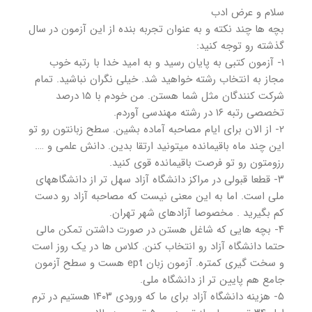
سلام و عرض ادب
بچه ها چند نکته و به عنوان تجربه بنده از این آزمون در سال
گذشته رو توجه کنید:
۱- آزمون کتبی به پایان رسید و به امید خدا با رتبه خوب
مجاز به انتخاب رشته خواهید شد. خیلی نگران نباشید. تمام
شرکت کنندگان مثل شما هستن. من خودم با ۱۵ درصد
تخصصی رتبه ۱۶ در رشته مهندسی آوردم.
۲- از الان برای ایام مصاحبه آماده بشین. سطح زبانتون رو تو
این چند ماه باقیمانده میتونید ارتقا بدین. دانش علمی و ….
رزومتون رو تو فرصت باقیمانده قوی کنید.
۳- قطعا قبولی در مراکز دانشگاه آزاد سهل تر از دانشگاههای
ملی است. اما به این معنی نیست که مصاحبه آزاد رو دست
کم بگیرید‌ . مخصوصا آزادهای شهر تهران.
۴- بچه هایی که شاغل هستن در صورت داشتن تمکن مالی
حتما دانشگاه آزاد رو انتخاب کنن. کلاس ها در یک روز است
و سخت گیری کمتره. آزمون زبان ept هست و سطح آزمون
جامع هم پایین تر از دانشگاه ملی.
۵- هزینه دانشگاه آزاد برای ما که ورودی ۱۴۰۳ هستیم در ترم