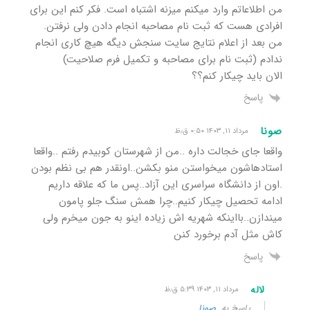
من اطلاعاتم وارد میکنم میزنه اشتباه است. فکر کنم این برای
افرادی هست که ثبت نام مصاحبه انجام دادن ولی نرفتن.
من بعد از اعلام نتایج سایت سنجش دیگه هیچ کاری انجام
ندادم (ثبت نام برای مصاحبه و تکمیل فرم صلاحیت)
الان باید چیکار کنم؟؟
پاسخ
صونا
مرداد ۱۱, ۱۴۰۳ ۰:۵۰ ق٫ظ
واقعا جای خجالت داره ..من از شهرستان کوبیدم رفتم ..واقعا
استادهاشون میخواستن منو بکشن..اونقدر هم بی نظم بودن
.اون از دانشگاه سراسری این آزاد..پس ما که علاقه داریم
ادامه تحصیل چیکار کنیم..چرا همش سنگ جلو پامون
میندازن..بااینکه شهریه اش زیاده اینو به جون میخرم ولی
کاش مثل آدم برخورد کنن
پاسخ
لاله
مرداد ۱۱, ۱۴۰۳ ۵:۳۹ ق٫ظ
پاسخ به
صونا