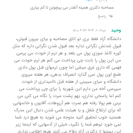
مصاحبه دکتری همینه آنقدر می پیچونن تا کم بیاری
پاسخ
وحید
مرداد ۱۰, ۱۴۰۳ ۴:۵۷ ب٫ظ
دانشگاه آزاد فقط بری تو اتاق مصاحبه و بیای بیرون قبولی،
قبول شدنش نگرانی نداره بعد قبول شدن نگرانی داره که مثل
کوره کاغذ سوزی پول می بلعد و هر ترم از خودت می پرسی
من این پول را بابت چی پرداخت می کنم هر ترم خودت می
فهمی که داری غرق میشی اما چون ترمهای قبل پول دادی
طمع اون پول نمی گذارد انصراف بدهی، هر هفته میروی
دانشگاه و میای میبینی از هفته قبل ناامیدتری از خودت
میپرسی آخه من دارم این شهریه را برای چی پرداخت می
کنم اما پاسخی نداری، یهو پشت سرت را نگاه می کنی می
بینی هم پولا رفته هم عمرت هم آرزوهات، آقایون و خانمهایی
که برای ارتقاع شغل و یا هیئت علمی شدن دنبال این مدرک
هستید خوب تحقیق کنید متوجه می شوید به هیچ درد شما
نمی خورد توهم شما را نگیرد، خیلی از آدمهایی که اینجا زیر
این پستها از دکتری آزاد دفاع می کنند هیچ اطلاعی ندارند