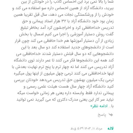
شما را بالا نمی برد این احساس کاذب را در خودتان از بین
ببرید، دانشگاه آزاد از همین احساس داره سو استفاده می کند و
خودش را از ورشکستگی نجات می دهد، سال قبل تقریبا همین
زمان بود خود دانشگاه آزاد با ۳۲ هزار استاد پیمانی و حق
تدریس خداحافظی کرد و اخراجشون کرد آمد بخاطر تبلیغ
گفت روش دستیار آموزشی را اجرا می کنیم امسال با بخش
زیادی از آن دستیار آموزشها هم خدا حافظی می کند چون قرار
است از دانشجوهای جدید استفاده کند دو سال بعد با این
دانشجوهایی که دو سال قبلش دستیار شدند خداحافظی می
کند همه این دانشجوها فکر می کنند تا عمر دارند توی دانشگاه
آزاد تدریس می کنند اما نه چهار ترم یا پنج ترم نهایت بعدش با
اینها خداحافظی می کنند ترمی چهل میلیون از اینها پول میگیره
ترمی یک میلیون بهشون حق تدریس می‌دهد خودتان بررسی
کنید دانشگاه آزاد چهار سال هست هیئت علمی رسمی و
پیمانی ندارد فقط وابسته داره یعنی هر زمانی خواست میگه
نیاید سر کار این یعنی مدرک دکتری که می گیرید نمی توانید
با
…
ادامه نظر»
پاسخ
لاله
مرداد ۱۱, ۱۴۰۳ ۵:۳۹ ق٫ظ