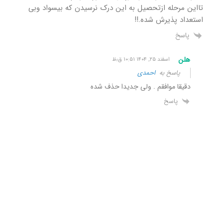
تااین مرحله ازتحصیل به این درک نرسیدن که بیسواد وبی
استعداد پذیرش شده.!!
پاسخ
هلن
اسفند ۲۵, ۱۴۰۴ ۱۰:۵۱ ق٫ظ
پاسخ به
احمدی
دقیقا موافقم . ولی جدیدا حذف شده
پاسخ