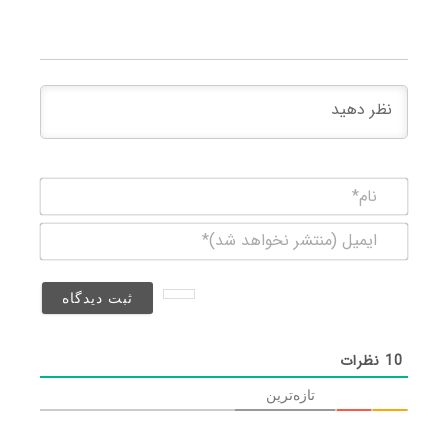
نام*
ایمیل
(منتشر
نخواهد
شد)*
10
نظرات
تازه‌ترین