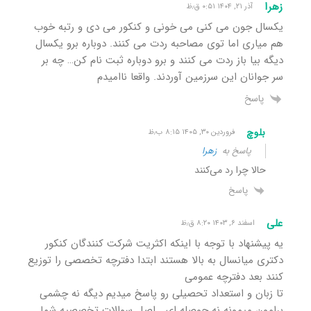
زهرا
آذر ۲۱, ۱۴۰۴ ۰:۵۱ ق٫ظ
یکسال جون می کنی می خونی و کنکور می دی و رتبه خوب
هم میاری اما توی مصاحبه ردت می کنند. دوباره برو یکسال
دیگه بیا باز ردت می کنند و برو دوباره ثبت نام کن… چه بر
سر جوانان این سرزمین آوردند. واقعا ناامیدم
پاسخ
بلوچ
فروردین ۳۰, ۱۴۰۵ ۸:۱۵ ب٫ظ
پاسخ به
زهرا
حالا چرا رد می‌کنند
پاسخ
علی
اسفند ۶, ۱۴۰۳ ۸:۲۰ ق٫ظ
یه پیشنهاد با توجه با اینکه اکثریت شرکت کنندگان کنکور
دکتری میانسال به بالا هستند ابتدا دفترچه تخصصی را توزیع
کنند بعد دفترچه عمومی
تا زبان و استعداد تحصیلی رو پاسخ میدیم دیگه نه چشمی
برامون میمونه نه حوصله ای . اصل سوالات تخصصیه شما