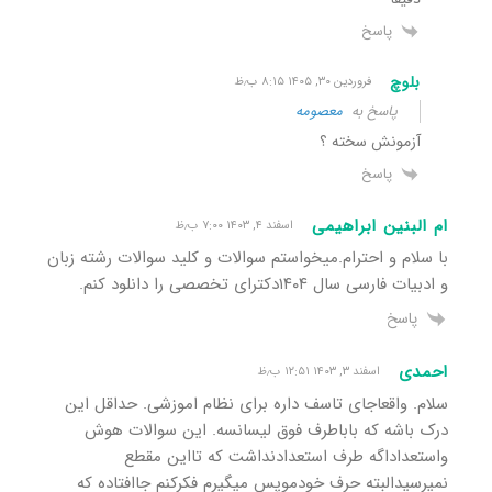
پاسخ
بلوچ
فروردین ۳۰, ۱۴۰۵ ۸:۱۵ ب٫ظ
پاسخ به
معصومه
آزمونش سخته ؟
پاسخ
ام البنین ابراهیمی
اسفند ۴, ۱۴۰۳ ۷:۰۰ ب٫ظ
با سلام و احترام.میخواستم سوالات و کلید سوالات رشته زبان
و ادبیات فارسی سال ۱۴۰۴دکترای تخصصی را دانلود کنم.
پاسخ
احمدی
اسفند ۳, ۱۴۰۳ ۱۲:۵۱ ب٫ظ
سلام. واقعاجای تاسف داره برای نظام اموزشی. حداقل این
درک باشه که باباطرف فوق لیسانسه. این سوالات هوش
واستعداداگه طرف استعدادنداشت که تااین مقطع
نمیرسیدالبته حرف خودموپس میگیرم فکرکنم جاافتاده که