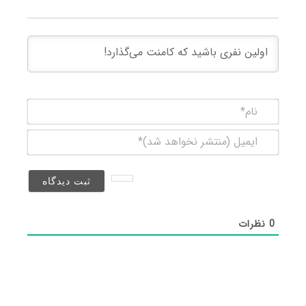
نام*
ایمیل
(منتشر
نخواهد
شد)*
0
نظرات