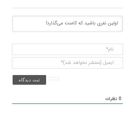
نام*
ایمیل
(منتشر
نخواهد
شد)*
0
نظرات