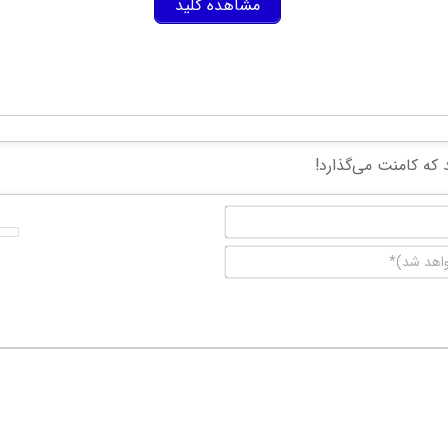
مشاهده کلید
نام*
ایمیل
(منتشر
نخواهد
شد)*