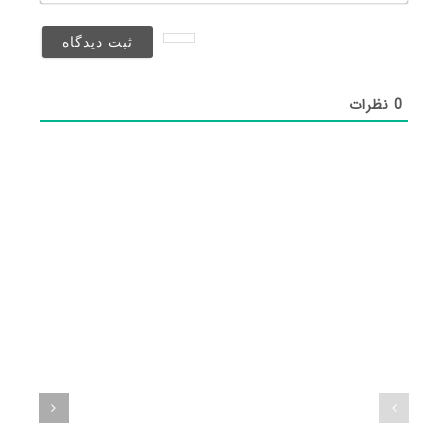
(منتشر
نخواهد
شد)*
0
نظرات