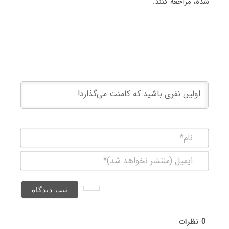
شده، مراجعه کنند.
نام*
ایمیل
(منتشر
نخواهد
شد)*
0
نظرات