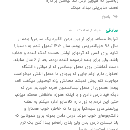
ریاستی که هیچی ازش بلد نیستن بر داره
ضعف مدیریتی بیداد میکند
پاسخ
صادقی
خرداد ۴, ۱۴۰۵ ۱۱:۳۰ ب٫ظ
شرایط مساعد برای از بین بردن انگیزه یک مدرس! بنده از
سال ۹۸ حق‌التدریس بودم، سال ۱۴۰۲ تبدیل شدم به دستیار!
شاید برای کسی که ترمهای اولش هست کمک کننده و جذاب
باشه، ولی برای بنده فرسوده کننده بوده، بعد از ۶ سال سابقه،
دست گذاشتن روی معدل لیسانس که از دولتی دانشگاه
اصفهان دارم اونم جایی که ورودی ما معدل الفش میخواست
مهاجرت کنه روش نمیشد معدلش بزنه توصیفی میگفت الف
بودم! هممون از معدل لیسانسمون ضربه خوردیم. من که
دیگه قید درس دادن و با اینکه هنوزم عاشقش هستم میزنم،
حتی این ترمم به زور دارم کلاسارو اداره میکنم به لطف
بی‌لطفی‌های سیستم! برای ما که خاطره خوب همکارا و
دانشجوهای خوب موند. درس دادن بمونه برای همونایی که
بلد نیستن درس بدن ولی بلدن راهشو پیدا کنن یک ترم
نیومده استخدام بشن!