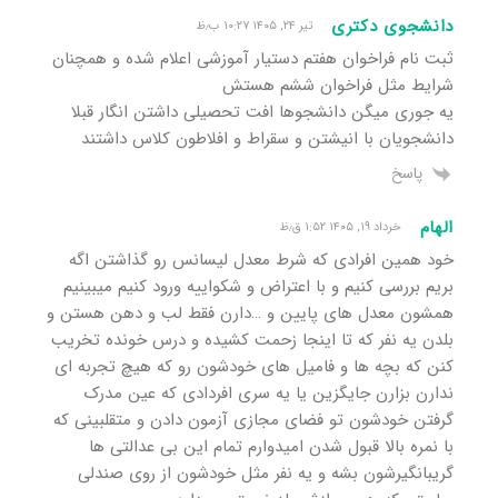
دانشجوی دکتری
تیر ۲۴, ۱۴۰۵ ۱۰:۲۷ ب٫ظ
ثبت نام فراخوان هفتم دستیار آموزشی اعلام شده و همچنان
شرایط مثل فراخوان ششم هستش
یه جوری میگن دانشجوها افت تحصیلی داشتن انگار قبلا
دانشجویان با انیشتن و سقراط و افلاطون کلاس داشتند
پاسخ
الهام
خرداد ۱۹, ۱۴۰۵ ۱:۵۲ ق٫ظ
خود همین افرادی که شرط معدل لیسانس رو گذاشتن اگه
بریم بررسی کنیم و با اعتراض و شکواییه ورود کنیم میبینیم
همشون معدل های پایین و …دارن فقط لب و دهن هستن و
بلدن یه نفر که تا اینجا زحمت کشیده و درس خونده تخریب
کنن که بچه ها و فامیل های خودشون رو که هیچ تجربه ای
ندارن بزارن جایگزین یا یه سری افردادی که عین مدرک
گرفتن خودشون تو فضای مجازی آزمون دادن و متقلبینی که
با نمره بالا قبول شدن امیدوارم تمام این بی عدالتی ها
گریبانگیرشون بشه و یه نفر مثل خودشون از روی صندلی