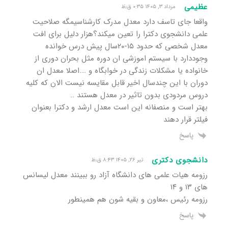
عظیمی
مرداد ۳, ۱۴۰۵ ۰:۳۵ ق٫ظ
واقعا جای تاسف دارد معدل مدرک کارشناسیمگه صلاحیت
علمی دانشجوی دکترا را تعین میکند؟هزار دلیل برای افت
معدل شخصی که حدود ۱۵-۲۰سال پیش درس خوانده
وجوددارد با سیستم اموزشی ان دوره مثل بحران دوری از
خانواده یا مشکلات زندگی در خوابگاه و ….اصلا معدل ان
دوران با این چندسال اخیر قابل مقایسه نیست الان که کلیه
دروس مردودی بدون تاثیر در معدل هستند ..
بهتر است و منصفانه این است معدل ارشد و دکترا بعنوان
فیلتر قرار دهند
پاسخ
دانشجوی دکتری
تیر ۲۶, ۱۴۰۵ ۸:۴۳ ق٫ظ
رزومه هیات علمی های دانشگاه آزاد رو ببینند معدل لیسانس
های ۱۳ و ۱۴
رزومه رئیس ،معاون و بقیه شون هم همینطور
پاسخ