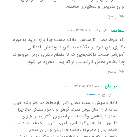
برای تدریس و دستیاری مشکله.
پاسخ
سعادت
اردیبهشت ۱۶, ۱۴۰۵ ۰:۴۳ ق٫ظ
اگه شرط معدل کارشناسی ملاک هست چرا برای ورود به دوره
دکتری این شرط را نگذاشتید..این نمونه بارز ناعدالتی
آموزشی هست دانشجویی ک تا مقطع دکتری درس می‌خواند
چرا بخاطر معدل کارشناسی از تدریس محروم می‌شود.
پاسخ
براتیان
خرداد ۲۵, ۱۴۰۵ ۱:۵۳ ب٫ظ
پاسخ به
سعادت
کاملا فرمایش درستیه معدل دکترا باید فقط مد نظر باشد خیلی
ها ده تا ۲۰ سال پیش مدرک گرفتن و با هزار مشکل حالا چرا
معدل کارشناسی واقعا متاسفم امیدوارم دکتر رنجبر عزیز و
دلسوز شرط معدل کارشناسی را برای تدریس حذف نمایند .من
خودم پدر و مادرم به رحمت خدا رفتن و در ان مقطع
کارشناسی که سرپرست خانواده بودم نتونستم معدلم را بالا