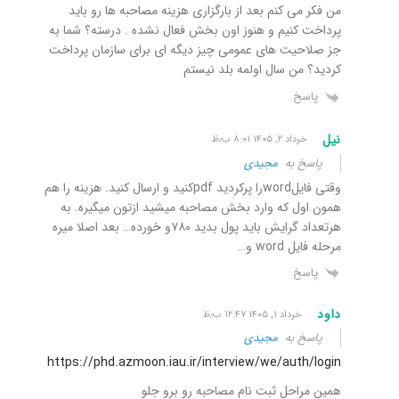
من فکر می کنم بعد از بارگزاری هزینه مصاحبه ها رو باید
پرداخت کنیم و هنوز اون بخش فعال نشده . درسته؟ شما به
جز صلاحیت های عمومی چیز دیگه ای برای سازمان پرداخت
کردید؟ من سال اولمه بلد نیستم
پاسخ
نیل
خرداد ۲, ۱۴۰۵ ۸:۰۱ ب٫ظ
پاسخ به
مجیدی
وقتی فایلwordرا پرکردید pdfکنید و ارسال کنید. هزینه را هم
همون اول که وارد بخش مصاحبه میشید ازتون میگیره. به
هرتعداد گرایش باید پول بدید ۷۸۰و خورده… بعد اصلا میره
مرحله فایل word و…
پاسخ
داود
خرداد ۱, ۱۴۰۵ ۱۲:۴۷ ب٫ظ
پاسخ به
مجیدی
https://phd.azmoon.iau.ir/interview/we/auth/login
همین مراحل ثبت نام مصاحبه رو برو جلو