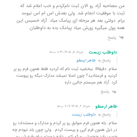
من مصاحبه آزاد رو الان ثبت نام‌کردم و خب اعلام شد که
ثبت با موفقیت انجام شد. ولی بعدش اس ام اس نیومد
برام. دولتی بعد هر مرحله ای پیامک‌ میاد. آزاد خسیس این
همه پول میگیره زورش میاد پیامک بده به داوطلبان
پاسخ
داوطلب زیست
خرداد ۵, ۱۴۰۵ ۸:۳۰ ب٫ظ
پاسخ به
طاهر ارسطو
سلام. دقیقاااا. ببخشید ثبت نام که کردید فقط همون فرم رو پر
کردید و فرستادید؟ چون اصلا نمیشد مدارک دیگه رو پیوست
کرد. آزاد هم سیستم جالبی داره
پاسخ
طاهر ارسطو
خرداد ۶, ۱۴۰۵ ۷:۱۷ ب٫ظ
پاسخ به
داوطلب زیست
سلام…بله همون فرم سوابق رو پر کردم و مدارک و مستندات رو
در ذیل همون فرم کپی و‌ پیست کردم . ولی چون بلد نبودم چه
جوری باید حجمش رو کم کنم ، دادم‌ دوستم برام بقیه ش رو