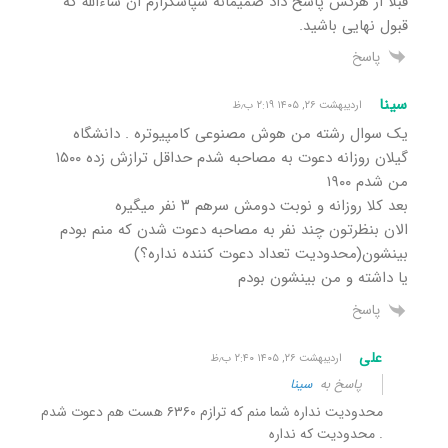
قبلا از هرکس پاسخ داد صمیمانه سپاسگزارم ان شاءالله که
قبول نهایی باشید.
پاسخ
سینا
اردیبهشت ۲۶, ۱۴۰۵ ۲:۱۹ ب٫ظ
یک سوال رشته من هوش مصنوعی کامپیوتره . دانشگاه
گیلان روزانه دعوت به مصاحبه شدم حداقل ترازش زده ۱۵۰۰
من شدم ۱۹۰۰
بعد کلا روزانه و نوبت دومش سرهم ۳ نفر میگیره
الان بنظرتون چند نفر به مصاحبه دعوت شدن که منم بودم
بینشون(محدودیت تعداد دعوت کننده نداره؟)
یا داشته و من بینشون بودم
پاسخ
علی
اردیبهشت ۲۶, ۱۴۰۵ ۲:۴۰ ب٫ظ
پاسخ به
سینا
محدودیت نداره شما منم که ترازم ۶۳۶۰ هست هم دعوت شدم
. محدودیت که نداره