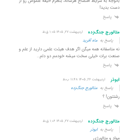
باتوجه به شرایط افتضاح هرساله، بنظرم حیفه علموص رو از
دست بدید!
پاسخ
متالورج جنگ‌زده
اردیبهشت ۲۷, ۱۴۰۵ ۱:۰۵ ق٫ظ
پاسخ به
ماه آفرید
نه متاسفانه همه میگن اگر هدف هیئت علمی دارید از علم و
صنعت برات خیلی سخت میشه خودمم دو دلم…
پاسخ
ابوذر
اردیبهشت ۲۶, ۱۴۰۵ ۱۱:۴۸ ب٫ظ
پاسخ به
متالورج جنگ‌زده
رشتتون! ؟
پاسخ
متالورج جنگ‌زده
اردیبهشت ۲۷, ۱۴۰۵ ۱:۰۶ ق٫ظ
پاسخ به
ابوذر
مواد و متالورژی