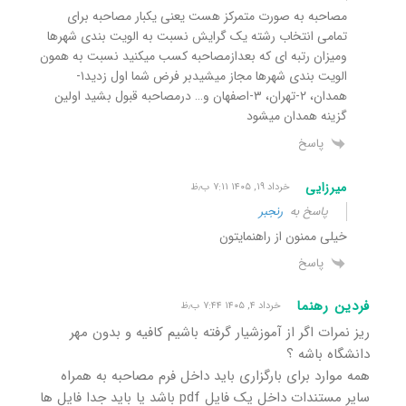
مصاحبه به صورت متمرکز هست یعنی یکبار مصاحبه برای
تمامی انتخاب رشته یک گرایش نسبت به الویت بندی شهرها
ومیزان رتبه ای که بعدازمصاحبه کسب میکنید نسبت به همون
الویت بندی شهرها مجاز میشیدبر فرض شما اول زدید۱-
همدان، ۲-تهران، ۳-اصفهان و… درمصاحبه قبول بشید اولین
گزینه همدان میشود
پاسخ
میرزایی
خرداد ۱۹, ۱۴۰۵ ۷:۱۱ ب٫ظ
پاسخ به
رنجبر
خیلی ممنون از راهنمایتون
پاسخ
فردین رهنما
خرداد ۴, ۱۴۰۵ ۷:۴۴ ب٫ظ
ریز نمرات اگر از آموزشیار گرفته باشیم کافیه و بدون مهر
دانشگاه باشه ؟
همه موارد برای بارگزاری باید داخل فرم مصاحبه به همراه
سایر مستندات داخل یک فایل pdf باشد یا باید جدا فایل ها