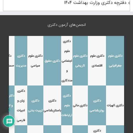
دفترچه دکتری وزارت بهداشت ۱۴۰۴
انجمن‌های آزمون دکتری
دکتری
علوم
دکتری علوم
دکتری علوم
دکتری علوم
دکتری علوم
دکتری
دکتری
اجتماعی
دکتری حقوق
جغرافیایی
اقتصادی
تاریخی
سیاسی
مدیریت
حسابداری
و
مددکاری
دکتری
دکتری
دکتری زبان
دکتری
دکتری
دکتری
زبان و
دکتری الهیات
دکتری مالی
علوم
و ادبیات
3
روان‌شناسی
باستان‌شناسی
تربیت بدنی
ادبیات
ارتباطات
عرب
فارسی
دکتری