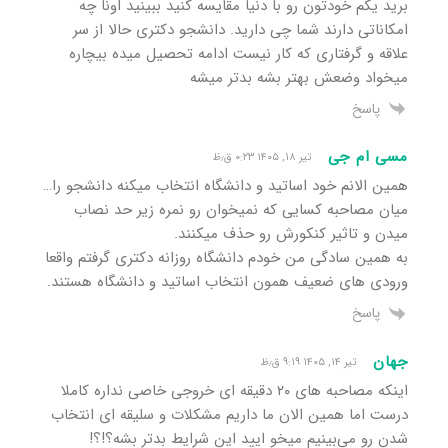
برید یکم خودتون رو با دنیا مقایسه کنید ببینید اونا چه
امکاناتی دارند شما چی دارید. دانشجو دکتری حالا از سر
علاقه و گرفتاری که کار نیست ادامه تحصیل میده بیچاره
میخواد وضعش بهتر بشه بدتر میشه
پاسخ
مسی ام جی
تیر ۱۸, ۱۴۰۵ ۰:۲۳ ق٫ظ
همین الانم خود اساتید و دانشگاه انتخاب میکنه دانشجو را…
میان مصاحبه کسایی که نمیخوان رو نمره زیر حد نصاب
میدن و تاثیر کنکورش رو حذف میکنند.
به همین سادگی من خودم دانشگاه روزانه دکتری گرفتم واقعا
ورودی های ضعیف همون انتخاب اساتید و دانشگاه هستند.
پاسخ
جهان
تیر ۱۴, ۱۴۰۵ ۹:۱۹ ق٫ظ
اینکه مصاحبه های ۲۰ دقیقه ای خروجی خاصی نداره کاملا
درست اما همین الان ما داریم مشکلات و سلیقه ای انتخاب
شدن رو می‌بینیم میخو ایید این شرایط بدتر بشه؟!؟!