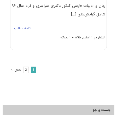
زبان و ادبیات فارسی کنکور دکتری سراسری و آزاد سال ۹۶
شامل گرایش‌های
[...]
ادامه مطلب…
on
انتشار در: ۱ اسفند, ۱۳۹۵
--
۱ دیدگاه
دانلود
سؤالات
آزمون
دکتری
۹۶
مجموعه
بعدی
2
1
زبان
و
ادبیات
فارسی
کد
۲۱۰۱
جست و جو