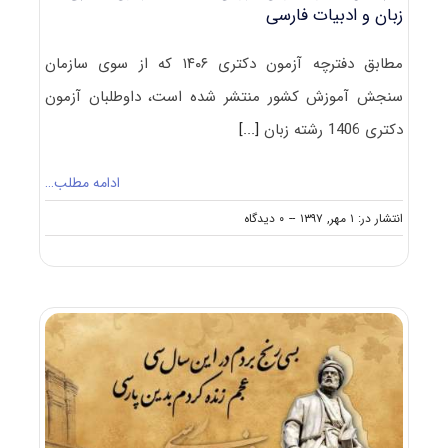
زبان و ادبیات فارسی
مطابق دفترچه آزمون دکتری ۱۴۰۶ که از سوی سازمان
سنجش آموزش کشور منتشر شده است، داوطلبان آزمون
دکتری 1406 رشته زبان
[...]
ادامه مطلب…
on
انتشار در: ۱ مهر, ۱۳۹۷
--
۰ دیدگاه
سرفصل
ها
و
عناوین
دروس
امتحانی
آزمون
دکتری
زبان
و
ادبیات
فارسی