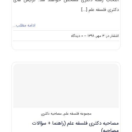
انتخاب رشته دکتری مشخص خواهند شد. گرایش های
دکتری ﻓﻠﺴﻔﻪ ﻋﻠﻢ
[...]
ادامه مطلب…
on
انتشار در: ۳ مهر, ۱۳۹۸
--
۰ دیدگاه
دانشگاه
های
دارای
پذیرش
دکتری
ﻓﻠﺴﻔﻪ
ﻋﻠﻢ
مجموعه فلسفه علم
,
مصاحبه دکتری
مصاحبه دکتری فلسفه علم (راهنما + سؤالات
مصاحبه)