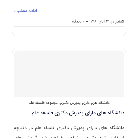
ادامه مطلب…
on
انتشار در: ۱۲ آبان, ۱۳۹۸
--
۰ دیدگاه
دانلود
سوالات
دکتری
۹۹
فلسفه
علم
کد
۲۱۳۸
دانشگاه های دارای پذیرش دکتری
,
مجموعه فلسفه علم
دانشگاه های دارای پذیرش دکتری ﻓﻠﺴﻔﻪ ﻋﻠﻢ
دانشگاه های دارای پذیرش دکتری ﻓﻠﺴﻔﻪ ﻋﻠﻢ در دفترچه