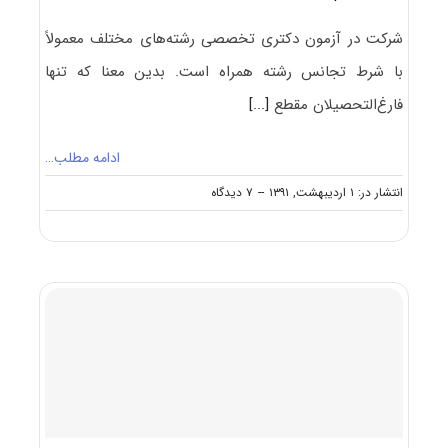
شرکت در آزمون دکتری تخصصی رشته‌های مختلف معمولاً
با شرط تجانس رشته همراه است. بدین معنا که تنها
فارغ‌التحصیلان مقطع
[...]
ادامه مطلب…
on
انتشار در: ۱ اردیبهشت, ۱۳۹۱
--
۷ دیدگاه
رشته
های
مجاز
به
ثبت
نام
و
شرکت
در
آزمون
دکتری
فلسفه
علم