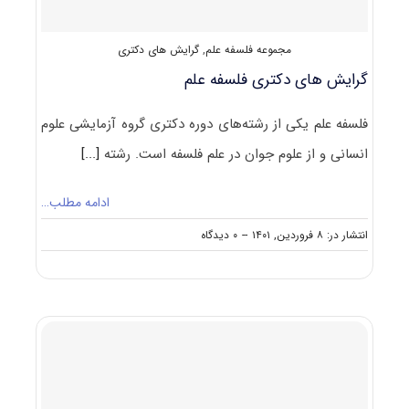
مجموعه فلسفه علم
,
گرایش های دکتری
گرایش های دکتری ﻓﻠﺴﻔﻪ ﻋﻠﻢ
فلسفه علم یکی از رشته‌های دوره دکتری گروه آزمایشی علوم
انسانی و از علوم جوان در علم فلسفه است. رشته
[...]
ادامه مطلب…
on
انتشار در: ۸ فروردین, ۱۴۰۱
--
۰ دیدگاه
گرایش
های
دکتری
ﻓﻠﺴﻔﻪ
ﻋﻠﻢ