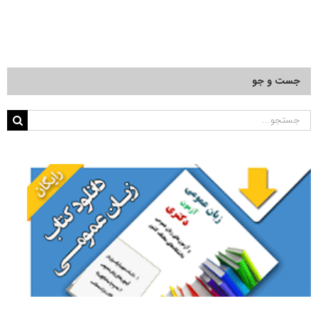
دروس
امتحانی
آزمون
دکتری
فلسفه
علم
جست و جو
جستجو
برای: