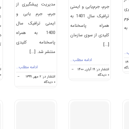
مدیریت پیشگیری از
جرم، جرم‌یابی و ایمنی
ر
ری
جرم، جرم ‌یابی و
ترافیک سال 1401 به
ع
وم
ایمنی ترافیک سال
همراه پاسخنامه
س
به
1400 به همراه
کلیدی از سوی سازمان
د
پاسخنامه کلیدی
[...]
ک
منتشر شد.
[...]
ب…
ادامه مطلب…
ادامه مطلب…
on
انتشار در: ۱۹ آبان, ۱۴۰۰
--
ان
گرایش
on
۰ دیدگاه
۰ دیدگا
انتشار در: ۲ مهر, ۱۳۹۹
--
های
دانلود
on
۰ دیدگاه
دکتری
سوالات
دانلود
مجموعه
و
سوالات
رشته
کلید
آزمون
های
آزمون
دکتری
دانشگاه
دکتری
۱۴۰۰
علوم
مدیریت
مدیریت
انتظامی
پیشگیری
پیشگیری
امین
از
از