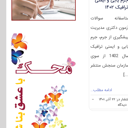
رم یابی و ایمنی
رافیک ۱۴۰۲
تاسفانه سوالات
زمون دکتری مدیریت
یشگیری از جرم، جرم
ابی و ایمنی ترافیک
سال 1402 از سوی
ازمان سنجش منتشر
[..
ادامه مطلب…
شار در: ۲۲ آذر, ۱۴۰۱
--
on
ه
سوالات
و
پاسخنامه
دکتری