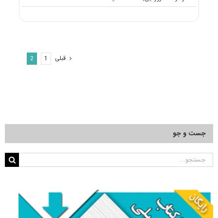
منابع
آزمون
دکتری
مدیریت
دولتی
قبلی
2
1
جست و جو
جستجو
برای: