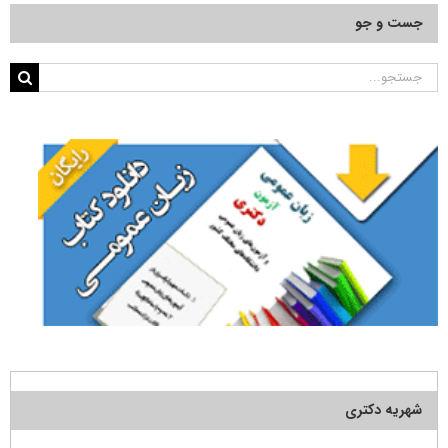
جست و جو
جستجو
برای:
شهریه دکتری