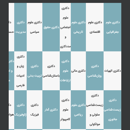
دکتری
علوم
دکتری علوم
دکتری علوم
دکتری علوم
دکتری علوم
دکتری
دکتری
اجتماعی
دکتری حقوق
جغرافیایی
اقتصادی
تاریخی
سیاسی
مدیریت
حسابداری
و
مددکاری
دکتری
دکتری
دکتری زبان
دکتری
دکتری
دکتری
زبان و
دکتری الهیات
دکتری مالی
علوم
و ادبیات
روان‌شناسی
باستان‌شناسی
تربیت بدنی
ادبیات
ارتباطات
عرب
فارسی
دکتری
دکتری
دکتری
زیست‌شناسی
دکتری علوم
دکتری
دکتری
دکتری
زیست‌شناسی
علوم
دکتری آمار
سلولی و
ریاضی
فیزیک
ژئوفیزیک
هواشناسی
جانوری
کامپیوتر
مولکولی