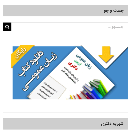
جست و جو
جستجو
برای:
شهریه دکتری