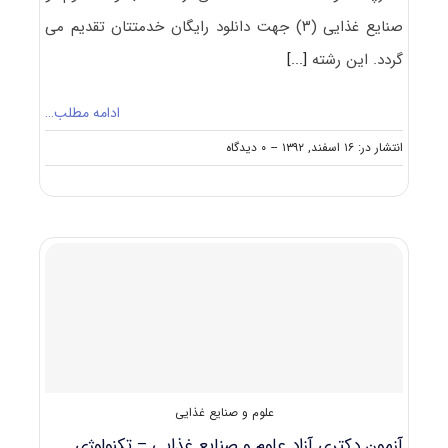
صنایع غذایی (۳) جهت دانلود رایگان خدمتتان تقدیم می
گردد. این رشته
[...]
ادامه مطلب…
on
انتشار در: ۱۶ اسفند, ۱۳۹۲
--
۰ دیدگاه
دانلود
رایگان
سوالات
تست
آزمون
دکتری
۹۳
مجموعه
علوم
و
صنایع
غذایی
(۳)
علوم و صنایع غذایی
کد
۲۴۱۴
آزمون دکتری آزاد علوم و صنایع غذایی – تکنولوژی