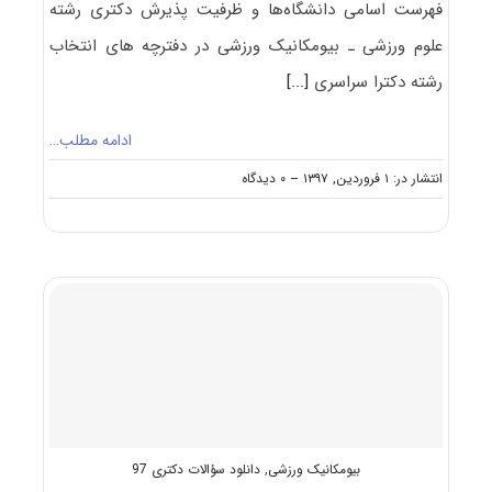
فهرست اسامی دانشگاه‌ها و ظرفیت پذیرش دکتری رشته
علوم ورزشی ـ ﺑﻴﻮﻣﻜﺎنیک ورزشی در دفترچه های انتخاب
رشته دکترا سراسری
[...]
ادامه مطلب…
on
انتشار در: ۱ فروردین, ۱۳۹۷
--
۰ دیدگاه
ظرفیت
کنکور
دکتری
رشته
علوم
ورزشی
ـ
ﺑﻴﻮﻣﻜﺎنیک
ورزشی
بیومکانیک ورزشی
,
دانلود سؤالات دکتری 97