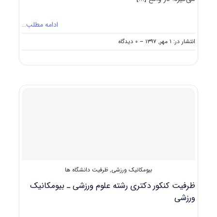
ادامه مطلب…
on
انتشار در: ۱ مهر, ۱۳۹۷
--
۰ دیدگاه
حدنصاب
تراز
دعوت
به
مصاحبه
دکتری
بیومکانیک
ورزشی
بیومکانیک ورزشی
,
ظرفیت دانشگاه ها
ظرفیت کنکور دکتری رشته علوم ورزشی ـ ﺑﻴﻮﻣﻜﺎنیک
ورزشی