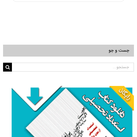
و
عناوین
دروس
امتحانی
آزمون
دکتری
مدیریت
ورزشی
جست و جو
جستجو
برای: