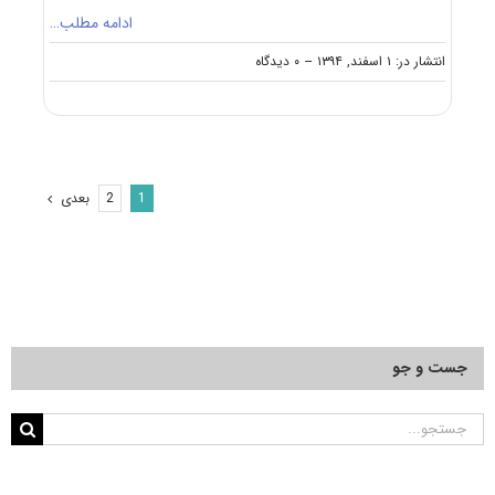
ادامه مطلب…
on
انتشار در: ۱ اسفند, ۱۳۹۴
--
۰ دیدگاه
دانلود
سؤالات
آزمون
دکتری
۹۵
مجموعه
بعدی
2
1
زبان
آلمانی
کد
۲۸۰۳
جست و جو
جستجو
برای: