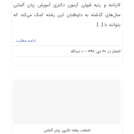
کارنامه و رتبه قبولی آزمون دکتری آﻣﻮزش زﺑﺎن آﻟﻤﺎنی
سال‌های گذشته به داوطلبان این رشته کمک می‌کند که
بتوانند با
[...]
ادامه مطلب…
on
انتشار در: ۳۰ دی, ۱۳۹۸
--
۰ دیدگاه
کارنامه
و
رتبه
قبولی
آزمون
دکتری
آﻣﻮزش
زﺑﺎن
آﻟﻤﺎنی
انتخاب رشته دکتری
,
زبان آلمانی