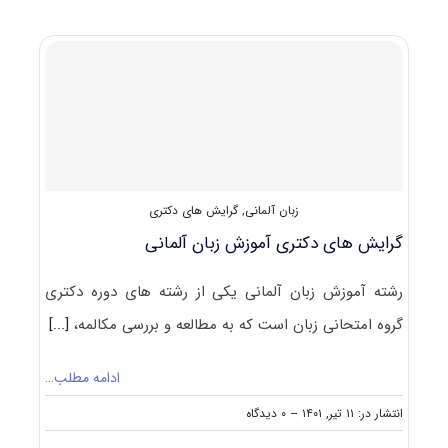
پاسخنامه
دکتری
آموزش
زبان
آلمانی
۱۴۰۲
زبان آلمانی
,
گرایش های دکتری
گرایش های دکتری آﻣﻮزش زﺑﺎن آﻟﻤﺎنی
رشته آﻣﻮزش زﺑﺎن آﻟﻤﺎنی یکی از رشته های دوره دکتری
گروه امتحانی زبان است که به مطالعه و بررسی مکالمه‌،
[...]
ادامه مطلب…
on
انتشار در: ۱۱ تیر, ۱۴۰۱
--
۰ دیدگاه
گرایش