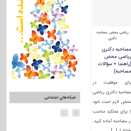
(۲۲۳۳)
ریاضی محض
,
مصاحبه
دکتری
صاحبه دکتری
یاضی محض
راهنما + سؤالات
صاحبه)
رای موفقیت در
صاحبه دکتری ریاضی
شبکه‌های اجتماعی
حض لازم است خود
ا برای عملکرد مناسب
ر مصاحبه آماده کنید.
طلاع از
[...]