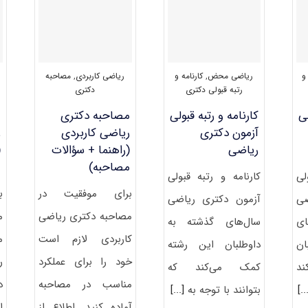
و
ریاضی محض
,
کارنامه و
ریاضی کاربردی
,
مصاحبه
رتبه قبولی دکتری
دکتری
لی
کارنامه و رتبه قبولی
مصاحبه دکتری
م
آزمون دکتری
ریاضی کاربردی
ر
ریاضی
(راهنما + سؤالات
(
مصاحبه)
م
لی
کارنامه و رتبه قبولی
برای موفقیت در
ب
ضی
آزمون دکتری ریاضی
مصاحبه دکتری ریاضی
م
ی
سال‌های گذشته به
کاربردی لازم است
م
ان
داوطلبان این رشته
خود را برای عملکرد
ر
ند
کمک می‌کند که
مناسب در مصاحبه
د
[.
بتوانند با توجه به
[...]
آماده کنید. اطلاع از
ا