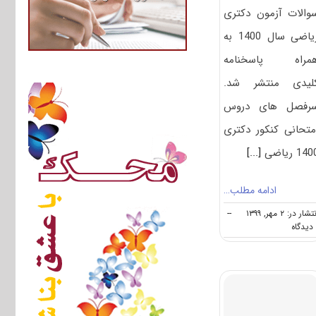
والات آزمون دکتری
ریاضی سال 1400 به
مراه پاسخنامه
لیدی منتشر شد.
رفصل های دروس
متحانی کنکور دکتری
14 ریاضی
[...]
ادامه مطلب…
تشار در: ۲ مهر, ۱۳۹۹
--
on
دانلود
سوالات
آزمون
دکتری
۱۴۰۰
ریاضی