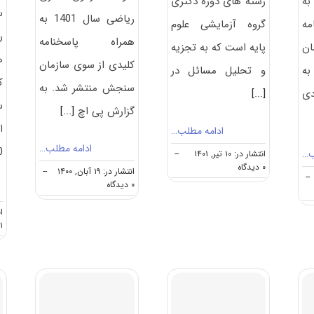
 سال ۱۴۰۳ به
رشته های دوره دکتری
س
ریاضی سال 1401 به
ه
گروه آزمایشی علوم
همراه پاسخنامه
ان
پایه است که به تجزیه
ه
کلیدی از سوی سازمان
به
و تحلیل مسائل در
ک
سنجش منتشر شد. به
ی
[...]
س
گزارش پی اچ
[...]
ا
ادامه مطلب…
ادامه مطلب…
00
ب…
انتشار در: ۱۰ تیر, ۱۴۰۱
--
on
۰ دیدگاه
انتشار در: ۱۹ آبان, ۱۴۰۰
--
--
گرایش
on
۰ دیدگاه
های
دانلود
دکتری
سوالات
ان
رﻳﺎضی
و
۱ دیدگاه
کلید
آزمون
دکتری
ریاضی
۱۴۰۱