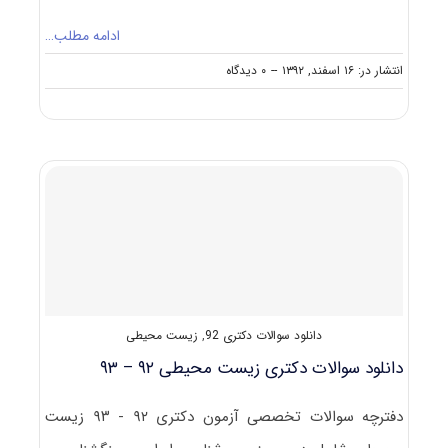
ادامه مطلب…
on
انتشار در: ۱۶ اسفند, ۱۳۹۲
--
۰ دیدگاه
دانلود
رایگان
سوالات
تست
آزمون
دکتری
۹۳
علوم
زمین
(۶)
کد
۲۲۰۶
(زمین
دانلود سوالات دکتری 92
,
زیست محیطی
شناسی
زیست
دانلود سوالات دکتری زیست محیطی ۹۲ – ۹۳
محیطی)
دفترچه سوالات تخصصی آزمون دکتری ۹۲ - ۹۳ زیست