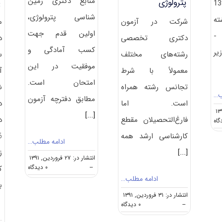
منابع دکتری زمین
پترولوژی
پ
سال 1391
‌شناسی پترولوژی،
ه
شرکت در آزمون
م
اولین قدم جهت
-
دکتری تخصصی
کسب آمادگی و
یر
رشته‌های مختلف
س
موفقیت در این
معمولاً با شرط
آ
امتحان است.
تجانس رشته همراه
ش
ب…
مطابق دفترچه آزمون
است. اما
د
[...]
فارغ‌التحصیلان مقطع
د
on
ضرایب
کارشناسی ارشد همه
دروس
ادامه مطلب…
آزمون
[...]
ز
دکتری
انتشار در: ۲۷ فروردین, ۱۳۹۱
on
زمین
--
۰ دیدگاه
ک
منابع
شناسی
ادامه مطلب…
ب
آزمون
–
انتشار در: ۳۱ فروردین, ۱۳۹۱
دکتری
پترولوژی
on
--
۰ دیدگاه
پترولوژی
رشته