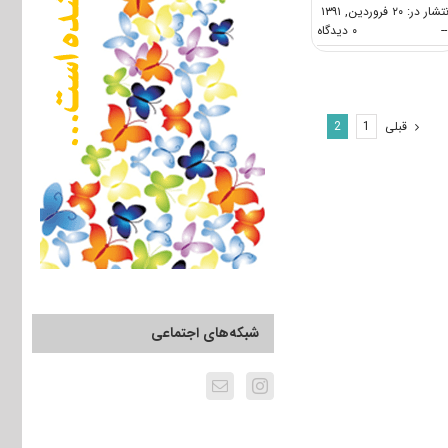
شار در: ۲۰ فروردین, ۱۳۹۱
on
--
۰ دیدگاه
سرفصل
ها
و
عناوین
دروس
قبلی
2
1
امتحانی
آزمون
دکتری
علوم
زمین-
پترولوژی
شبکه‌های اجتماعی