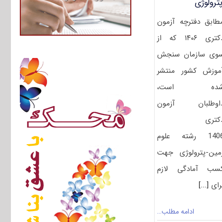
ترولوژی
طابق دفترچه آزمون
دکتری ۱۴۰۶ که از
وی سازمان سنجش
موزش کشور منتشر
ده است،
اوطلبان آزمون
کتری
1406 رشته علوم
مین-پترولوژی جهت
سب آمادگی لازم
رای
[...]
ادامه مطلب…