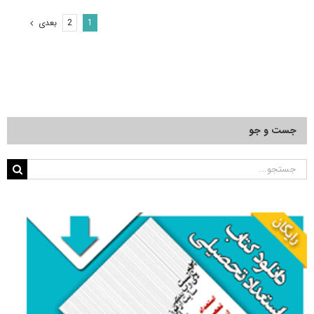
شناسی
–
بعدی
2
1
بیوسیستماتیک
جانوری
۹۱
–
۹۲
جست و جو
جستجو
برای: