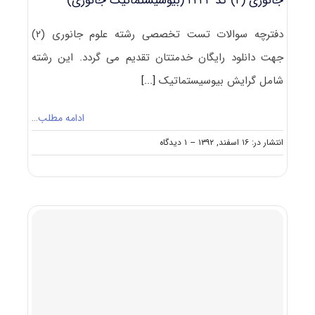
جانوری (۲) کد ۲۲۲۴ (بیوسیستماتیک جانوری)
دفترچه سوالات تست تخصصی رشته علوم جانوری (۲)
جهت دانلود رایگان خدمتتان تقدیم می گردد. این رشته
شامل گرایش بیوسیستماتیک
[...]
ادامه مطلب…
on
انتشار در: ۱۶ اسفند, ۱۳۹۲
--
۱ دیدگاه
دانلود
رایگان
سوالات
تست
آزمون
دکتری
۹۳
علوم
جانوری
(۲)
کد
۲۲۲۴