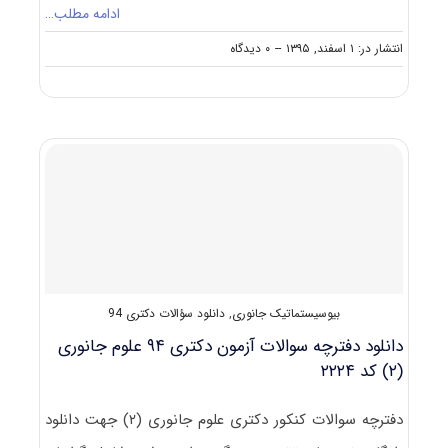
ادامه مطلب…
on
انتشار در: ۱ اسفند, ۱۳۹۵
--
۰ دیدگاه
دانلود
سؤالات
آزمون
دکتری
۹۶
مجموعه
علوم
جانوری
–
بیوسیستماتیک
جانوری
کد
۲۲۲۴
بیوسیستماتیک جانوری
,
دانلود سؤالات دکتری 94
دانلود دفترچه سوالات آزمون دکتری ۹۴ علوم جانوری
(۲) کد ۲۲۲۴
دفترچه سوالات کنکور دکتری علوم جانوری (۲) جهت دانلود