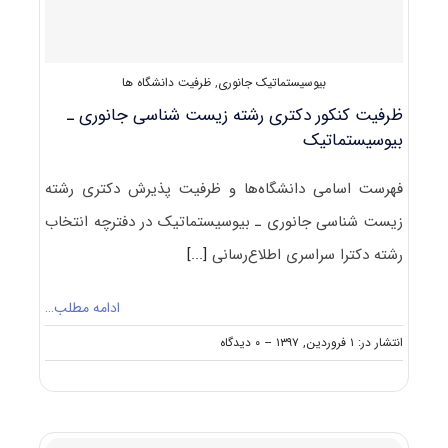
بیوسیستماتیک
بیوسیستماتیک جانوری
,
ظرفیت دانشگاه ها
ظرفیت کنکور دکتری رشته زیست شناسی ﺟﺎﻧﻮری ـ
ﺑﻴﻮﺳﻴﺴﺘﻤﺎتیک
فهرست اسامی دانشگاه‌ها و ظرفیت پذیرش دکتری رشته
زیست شناسی ﺟﺎﻧﻮری ـ ﺑﻴﻮﺳﻴﺴﺘﻤﺎتیک در دفترچه انتخاب
رشته دکترا سراسری اطلاع‌رسانی
[...]
ادامه مطلب…
on
انتشار در: ۱ فروردین, ۱۳۹۷
--
۰ دیدگاه
ظرفیت
کنکور
دکتری
رشته
زیست