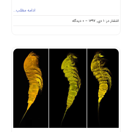
ادامه مطلب…
on
انتشار در: ۱ دی, ۱۳۹۷
--
۰ دیدگاه
دانلود
سوالات
آزمون
دکتری
۹۸
زیست‌شناسی
جانوری
–
بیوسیستماتیک
کد
۲۲۲۴