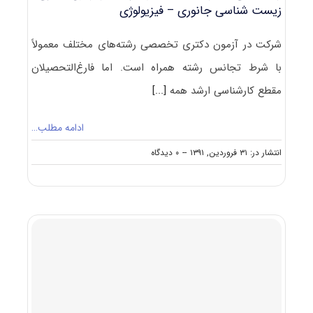
زیست ‌شناسی جانوری – فیزیولوژی
شرکت در آزمون دکتری تخصصی رشته‌های مختلف معمولاً
با شرط تجانس رشته همراه است. اما فارغ‌التحصیلان
مقطع کارشناسی ارشد همه
[...]
ادامه مطلب…
on
انتشار در: ۳۱ فروردین, ۱۳۹۱
--
۰ دیدگاه
رشته
های
مجاز
به
ثبت
نام
و
شرکت
در
آزمون
دکتری
زیست