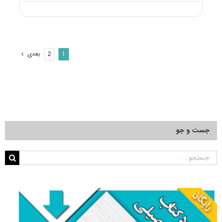
منابع
آزمون
دکتری
شیمی
معدنی
بعدی
2
1
جست و جو
جستجو
برای: