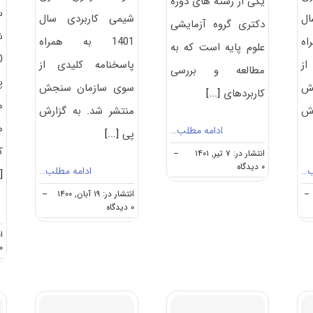
یکی از رشته های دوره
س
ال
شیمی کاربردی سال
دکتری گروه آزمایشی
ش
اه
1401 به همراه
علوم پایه است که به
از
پاسخنامه کلیدی از
مطالعه و بررسی
پ
ش
سوی سازمان سنجش
کاربردهای
[...]
م
رش
منتشر شد. به گزارش
ه
ادامه مطلب…
پی
[...]
ک
انتشار در: ۷ تیر, ۱۴۰۱
--
on
۰ دیدگاه
ب…
ادامه مطلب…
.]
گرایش
های
--
انتشار در: ۱۹ آبان, ۱۴۰۰
--
دکتری
on
۰ دیدگاه
شیمی
دانلود
ﻛﺎرﺑﺮدی
سوالات
ان
و
۰ دیدگا
کلید
آزمون
دکتری
شیمی
کاربردی