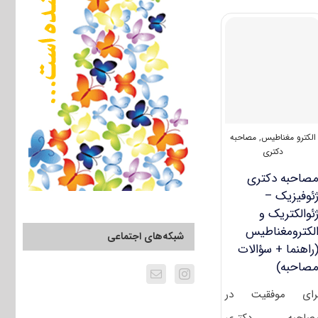
قبولی
آزمون
دکتری
ژئوفیزیک
–
ژئوالکتریک
و
الکترومغناطیس
الکترو مغناطیس
,
مصاحبه
دکتری
صاحبه دکتری
ئوفیزیک –
ئوالکتریک و
لکترومغناطیس
شبکه‌های اجتماعی
راهنما + سؤالات
صاحبه)
رای موفقیت در
صاحبه دکتری