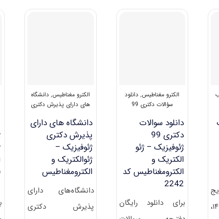
و
ژﺋﻮﻓﻴﺰیک
کلید
–
آزمون
ژﺋﻮالکتریک
دکتری
و
ژئوفیزیک
اﻟﻜﺘﺮوﻣﻐﻨﺎﻃﻴﺲ
–
ژئوالکتریک
و
الکترومغناطیس
۱۴۰۱
ب
الکترو مغناطیس
,
دانلود
الکترو مغناطیس
,
دانشگاه
سؤالات دکتری 99
های دارای پذیرش دکتری
دانلود سوالات
دانشگاه های دارای
م
دکتری 99
پذیرش دکتری
ژ
ژئوفیزیک – ژئو
ژئوفیزیک –
ژ
الکتریک و
ژئوالکتریک و
ا
الکترومغناطیس کد
الکترومغناطیس
(
2242
م
یج
دانشگاه‌های دارای
برای دانلود رایگان
ب
اولیه دکتری ۱۴۰۵،
پذیرش دکتری
دفترچه سوالات
م