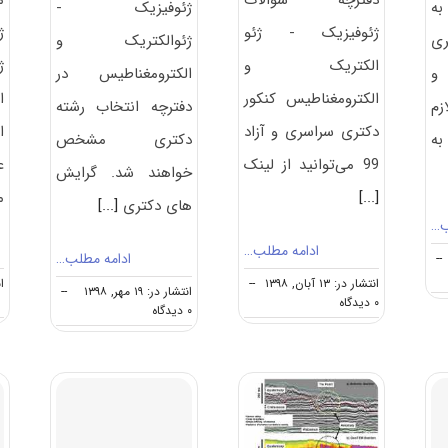
به
ژئوفیزیک -
ژئوفیزیک - ژئو
ژ
ری
ژئوالکتریک و
الکتریک و
ژ
و
الکترومغناطیس در
الکترومغناطیس کنکور
ا
زم
دفترچه انتخاب رشته
دکتری سراسری و آزاد
ا
ه
دکتری مشخص
99 می‌توانید از لینک
ع
خواهند شد. گرایش
[...]
م
های دکتری
[...]
ب…
ادامه مطلب…
ادامه مطلب…
--
انتشار در: ۱۳ آبان, ۱۳۹۸
--
انت
انتشار در: ۱۹ مهر, ۱۳۹۸
--
on
۰ دیدگاه
on
۰ دیدگاه
دانلود
دانشگاه
سوالات
های
دکتری
دارای
۹۹
پذیرش
ژئوفیزیک
دکتری
–
ژئوفیزیک
ژئو
–