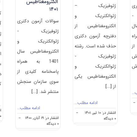
الکترومغناطیس
ا
ری
ژئوفیزیک –
۱۴۰۱
ک
-
ژئوالکتریک و
سوالات آزمون دکتری
آ
ال
الکترومغناطیس از
ژئوفیزیک -
ژ
اه
دفترچه آزمون دکتری
ژئوالکتریک و
ژ
از
حذف شده است. رشته
الکترومغناطیس سال
ا
ش
ژﺋﻮﻓﻴﺰیک -
1401 به همراه
س
رش
ژئوالکتریک و
پاسخنامه کلیدی از
د
الکترومغناطیس یکی
سوی سازمان سنجش
ک
از
[...]
منتشر شد.
[...]
ب…
ادامه مطلب…
--
ادامه مطلب…
ان
انتشار در: ۱۰ تیر, ۱۴۰۱
--
۰ دیدگا
انتشار در: ۱۹ آبان, ۱۴۰۰
--
on
۰ دیدگاه
on
۰ دیدگاه
گرایش
دانلود
های
سوالات
دکتری