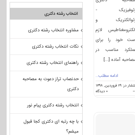
ئوفیزیک -
انتخاب رشته دکتری
ئوالکتریک و
لکترومغناطیس لازم
مشاوره انتخاب رشته دکتری
ست خود را برای
نکات انتخاب رشته دکتری
ملکرد مناسب در
صاحبه آماده
[...]
راهنمای انتخاب رشته دکتری
ادامه مطلب…
حدنصاب تراز دعوت به مصاحبه
شار در: ۲۹ فروردین, ۱۳۹۸
دکتری
on
--
۰ دیدگاه
مصاحبه
دکتری
انتخاب رشته دکتری پیام نور
ژئوفیزیک
–
ژئوالکتریک
با چه رتبه ای دکتری کجا قبول
و
میشم؟
الکترومغناطیس