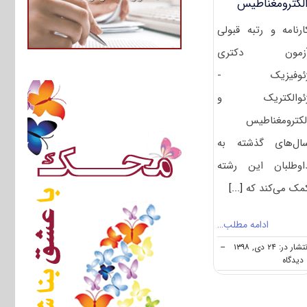
لکترومغناطیس
ارنامه و رتبه قبولی
زمون دکتری
ئوفیزیک -
ئوالکتریک و
لکترومغناطیس
ال‌های گذشته به
اوطلبان این رشته
مک می‌کند که
[...]
ادامه مطلب…
تشار در: ۲۴ دی, ۱۳۹۸
--
on
ه
کارنامه
و
رتبه