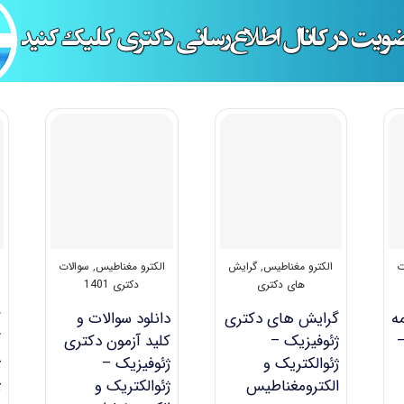
ت
الکترو مغناطیس
,
گرایش
الکترو مغناطیس
,
سوالات
های دکتری
دکتری 1401
ه
گرایش های دکتری
دانلود سوالات و
ک
–
ژﺋﻮﻓﻴﺰیک –
کلید آزمون دکتری
آ
ژﺋﻮالکتریک و
ژئوفیزیک –
ژ
اﻟﻜﺘﺮوﻣﻐﻨﺎﻃﻴﺲ
ژئوالکتریک و
ژ